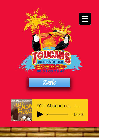
Devis
02 - Abacoco (feat. Isaac Narell & Gregory Louis)
Artist Name
-12:39