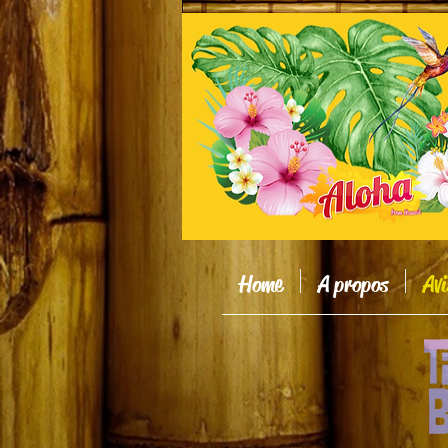
Home
A propos
Avi