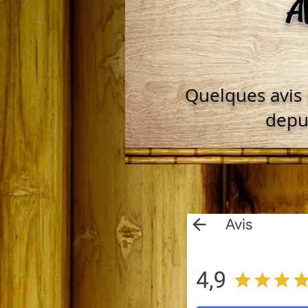
A
Quelques avis m
depui