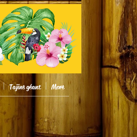
Tajine géant
More