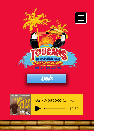
Devis
02 - Abacoco (feat. Isaac Narell & Gregory Louis)
Artist Name
-12:39